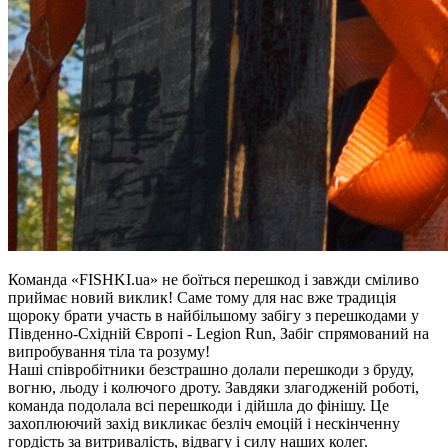
Команда «FISHKI.ua» не боїться перешкод і завжди сміливо
приймає новий виклик! Саме тому для нас вже традиція
щороку брати участь в найбільшому забігу з перешкодами у
Південно-Східній Європі - Legion Run, Забіг спрямований на
випробування тіла та розуму!
Наші співробітники безстрашно долали перешкоди з бруду,
вогню, льоду і колючого дроту. Завдяки злагодженій роботі,
команда подолала всі перешкоди і дійшла до фінішу. Це
захоплюючий захід викликає безліч емоцій і нескінченну
гордість за витривалість, відвагу і силу наших колег.