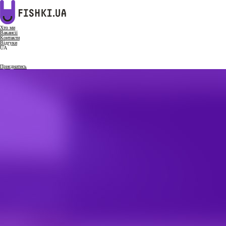
Хто ми
Вакансії
Контакти
Відгуки
UA
Приєднатись