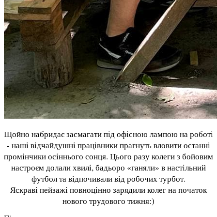
Щойно набридає засмагати під офісною лампою на роботі
- наші відчайдушні працівники прагнуть вловити останні
промінчики осіннього сонця. Цього разу колеги з бойовим
настроєм долали хвилі, бадьоро «ганяли» в настільний
футбол та відпочивали від робочих турбот.
Яскраві пейзажі повноцінно зарядили колег на початок
нового трудового тижня:)